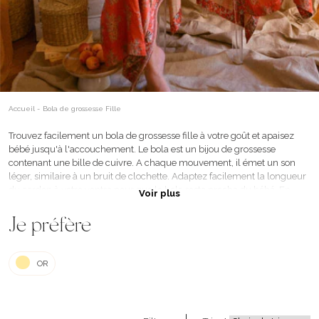
Accueil
-
Bola de grossesse Fille
Trouvez facilement un bola de grossesse fille à votre goût et apaisez
bébé jusqu'à l'accouchement. Le bola est un bijou de grossesse
contenant une bille de cuivre. A chaque mouvement, il émet un son
léger, similaire à un bruit de clochette. Adaptez facilement la longueur
du cordon à votre ventre pour que le bola reste proche du bébé. En
Voir plus
effet, dès la 19ème semaine de grossesse, ce dernier sera en mesure de
reconnaître le son doux des bolas. Par ailleurs, le bola est un accessoire
Je préfère
qui permet de mettre joliment en valeur le ventre de la future
maman.Ce type de pendentif plaira forcément à toutes les futures
mères. Nos bolas pour filles sont disponibles en plusieurs tailles, styles
OR
et coloris. Choisissez le vôtre sans plus attendre pour bercer votre petite
princesse !