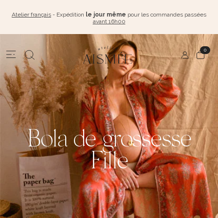
Atelier français
- Expédition
le jour même
pour les commandes passées
avant 16h00
0
Bola de grossesse
Fille