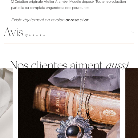
© Création originale Atelier Aismée. Modèle déposé. Toute reproduction
partielle ou complète engendrera des poursuites.
Existe également en version
or rose
et
or
Avis
(96)
Nos clientes aiment
aussi