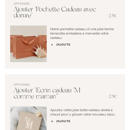
OPTIONNEL
Ajouter "Pochette Cadeau avec
dorure"
+2.5€
Notre pochette cadeau d'une jolie teinte
terracotta emballera à merveille votre
cadeau.
J’AJOUTE
OPTIONNEL
Ajouter "Ecrin cadeau "M
comme maman""
+2.5€
Ajoutez cette jolie boîte cadeau dorée à
chaud pour y glisser votre nouveau bijou.
J’AJOUTE