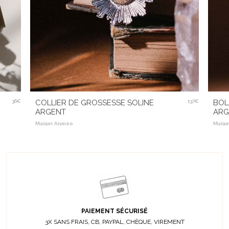
36€
COLLIER DE GROSSESSE SOLINE
137€
BOL
ARGENT
ARG
Maison Aismée
Maiso
PAIEMENT SÉCURISÉ
3X SANS FRAIS, CB, PAYPAL, CHÈQUE, VIREMENT