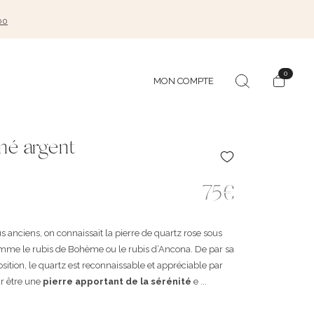
00
0
MON COMPTE
mé argent
75€
 anciens, on connaissait la pierre de quartz rose sous
mme le rubis de Bohème ou le rubis d’Ancona. De par sa
sition, le quartz est reconnaissable et appréciable par
r être une
pierre apportant de la sérénité
e ...