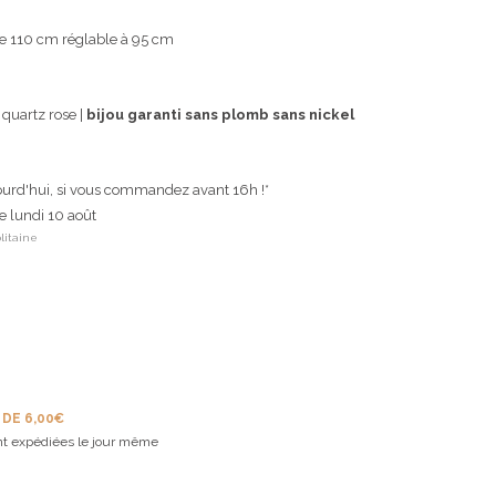
e 110 cm réglable à 95 cm
 quartz rose |
bijou garanti sans plomb sans nickel
ourd'hui, si vous commandez avant 16h !*
le lundi 10 août
litaine
 DE 6,00€
t expédiées le jour même