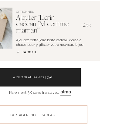
OPTIONNEL
Ajouter "Ecrin
cadeau "M comme
+2.5€
maman""
Ajoutez cette jolie boîte cadeau dorée à
chaud pour y glisser votre nouveau bijou.
J’AJOUTE
AJOUTER AU PANIER |
75
€
Paiement 3X sans frais avec
PARTAGER L'IDÉE CADEAU