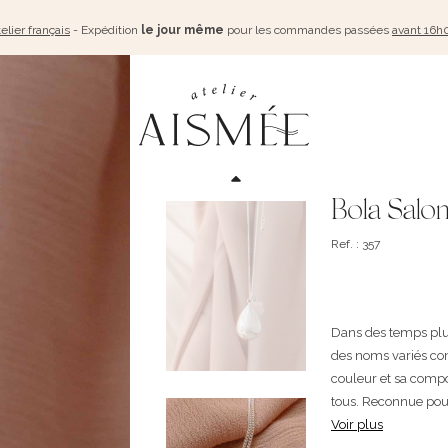
elier français
- Expédition
le jour même
pour les commandes passées
avant 16h
Bola Salo
Ref. : 357
Dans des temps plus
des noms variés co
couleur et sa compo
tous. Reconnue pou
Voir plus