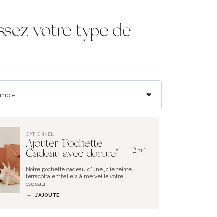
ssez votre type de
OPTIONNEL
Ajouter "Pochette
+2.5€
Cadeau avec dorure"
Notre pochette cadeau d'une jolie teinte
terracotta emballera à merveille votre
cadeau.
J’AJOUTE