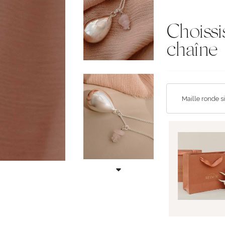
Choissi
chaîne