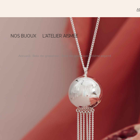
At
NOS BIJOUX
L'ATELIER AISMÉE
Accueil
-
Bola de grossesse
-
Bola de grossesse
Hélène
argent