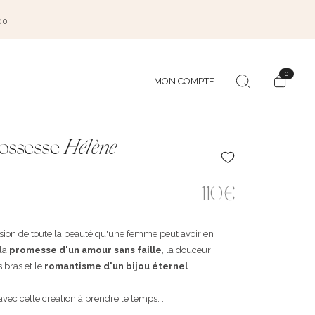
00
0
MON COMPTE
rossesse
Hélène
110€
ssion de toute la beauté qu'une femme peut avoir en
la
promesse d'un amour sans faille
, la douceur
 bras et le
romantisme d'un bijou éternel
.
vec cette création à prendre le temps: ...