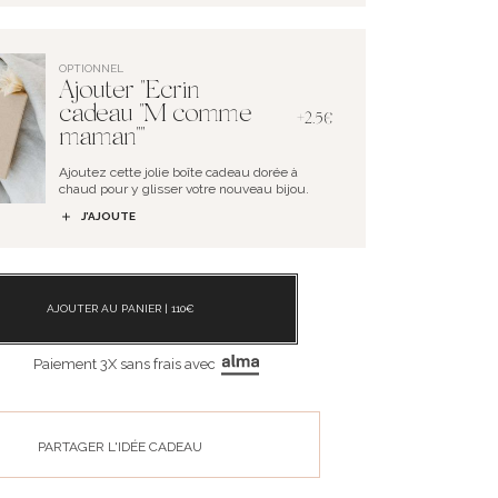
OPTIONNEL
Ajouter "Ecrin
cadeau "M comme
+2.5€
maman""
Ajoutez cette jolie boîte cadeau dorée à
chaud pour y glisser votre nouveau bijou.
J’AJOUTE
AJOUTER AU PANIER |
110
€
Paiement 3X sans frais avec
PARTAGER L'IDÉE CADEAU