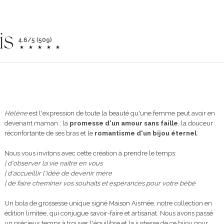
is
4.6/5 (509)
Hélène
est l'expression de toute la beauté qu'une femme peut avoir en
devenant maman : la
promesse d'un amour sans faille
, la douceur
réconfortante de ses bras et le
romantisme d'un bijou éternel
.
Nous vous invitons avec cette création à prendre le temps:
| d'observer la vie naître en vous
| d'accueillir l'idée de devenir mère
| de faire cheminer vos souhaits et espérances pour votre bébé
Un bola de grossesse unique signé Maison Aismée, notre collection en
édition limitée, qui conjugue savoir-faire et artisanat. Nous avons passé
un précieux temps à trouver l'équilibre et la justesse de ce bijou pour