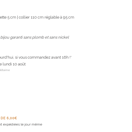
tte 5 cm | collier 110 cm réglable à 95 cm
|
bijou garanti sans plomb et sans nickel
ourd'hui, si vous commandez avant 16h !*
le lundi 10 août
litaine
 DE 6,00€
t expédiées le jour même