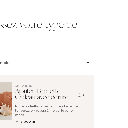
ssez votre type de
OPTIONNEL
Ajouter "Pochette
+2.5€
Cadeau avec dorure"
Notre pochette cadeau d'une jolie teinte
terracotta emballera à merveille votre
cadeau.
J’AJOUTE