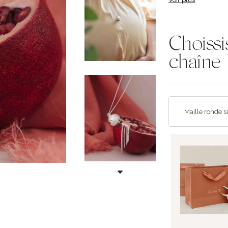
Choissi
chaîne