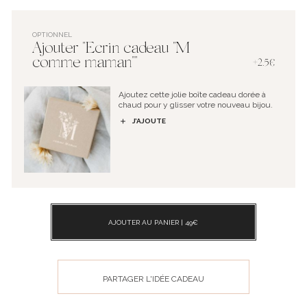
OPTIONNEL
Ajouter "Ecrin cadeau "M
comme maman""
+2.5€
Ajoutez cette jolie boîte cadeau dorée à
chaud pour y glisser votre nouveau bijou.
J’AJOUTE
AJOUTER AU PANIER |
49
€
PARTAGER L'IDÉE CADEAU