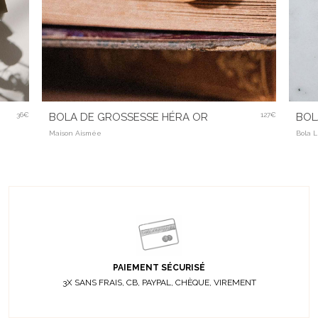
36€
BOLA DE GROSSESSE HÉRA OR
127€
BOL
Maison Aismée
Bola L
PAIEMENT SÉCURISÉ
3X SANS FRAIS, CB, PAYPAL, CHÈQUE, VIREMENT