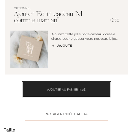
OPTIONNEL
Ajouter "Ecrin cadeau "M
comme maman""
+2.5€
Ajoutez cette jolie boîte cadeau dorée à
chaud pour y glisser votre nouveau bijou.
J’AJOUTE
AJOUTER AU PANIER |
59
€
PARTAGER L'IDÉE CADEAU
Taille