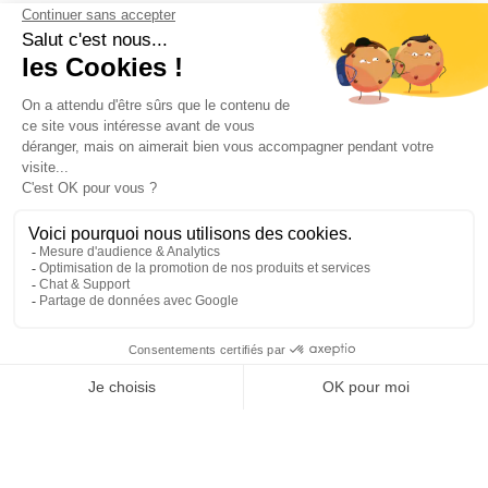
EMAIL
VALIDER
NOS BIJOUX
CONTACTEZ-NOUS
Atelier Aismée est aussi disponible dans d’autres pays :
Fr
It
Es
Uk