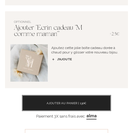
OPTIONNEL
Ajouter "Ecrin cadeau "M
comme maman""
+2.5€
Ajoutez cette jolie boîte cadeau dorée à
chaud pour y glisser votre nouveau bijou.
J’AJOUTE
AJOUTER AU PANIER |
130
€
Paiement 3X sans frais avec