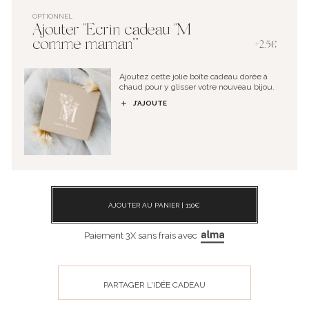
OPTIONNEL
Ajouter "Ecrin cadeau "M
comme maman""
+2.5€
Ajoutez cette jolie boîte cadeau dorée à
chaud pour y glisser votre nouveau bijou.
J’AJOUTE
AJOUTER AU PANIER |
110
€
Paiement 3X sans frais avec
PARTAGER L'IDÉE CADEAU