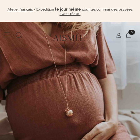
Atelier français
- Expédition
le jour même
pour les commandes passées
avant 16h00
0