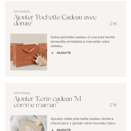
OPTIONNEL
Ajouter "Pochette Cadeau avec
dorure"
+2.5€
Notre pochette cadeau d'une jolie teinte
terracotta emballera à merveille votre
cadeau.
J’AJOUTE
OPTIONNEL
Ajouter "Ecrin cadeau "M
comme maman""
+2.5€
Ajoutez cette jolie boîte cadeau dorée à
chaud pour y glisser votre nouveau bijou.
J’AJOUTE