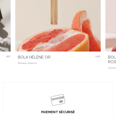
36€
BOLA HÉLÈNE OR
110€
BOL
ROS
Maison Aismée
Jumea
PAIEMENT SÉCURISÉ