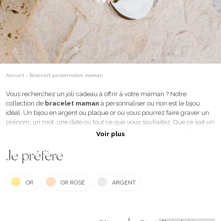
Accueil
-
Bracelet personnalisé maman
Vous recherchez un joli cadeau à offrir à votre maman ? Notre
collection de
bracelet maman
à personnaliser ou non est le bijou
idéal. Un
bijou en argent
ou plaqué or où vous pourrez faire graver un
prénom, un mot, une date ou tout ce que vous souhaitez. Que ce soit un
cadeau pour une naissance, pour un anniversaire ou pour noël, vous
Voir plus
êtes certain de faire plaisir. De plus, chaque bracelet possède un cordon
réglable afin de s’adapter parfaitement au poignet ou une très jolie
Je préfère
chaîne.
OR
OR ROSE
ARGENT