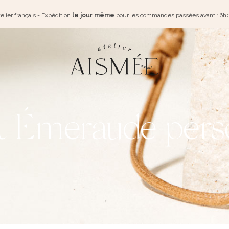
elier français
- Expédition
le jour même
pour les commandes passées
avant 16h
t Émeraude pers