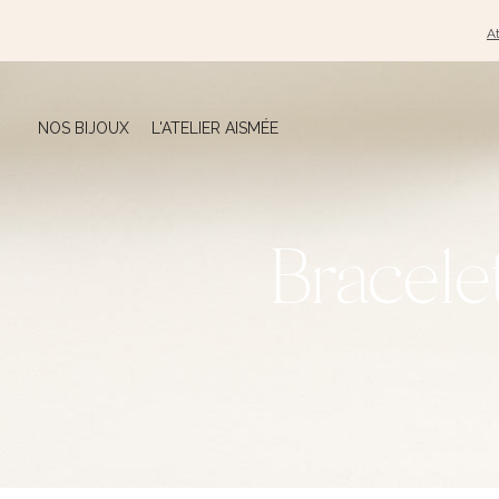
At
NOS BIJOUX
L'ATELIER AISMÉE
Bracele