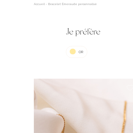
Accueil
-
Bracelet Émeraude personnalisé
Je préfère
OR