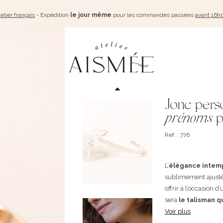
elier français
- Expédition
le jour même
pour les commandes passées
avant 16h
Jonc pers
prénoms
p
Ref. : 776
L’
élégance intemp
sublimement ajustée
offrir à l’occasion 
sera
le talisman q
Voir plus