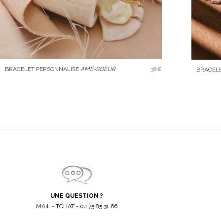
BRACELET PERSONNALISÉ
ÂME-SOEUR
38€
BRACELE
UNE QUESTION ?
MAIL - TCHAT - 04 75 85 31 66