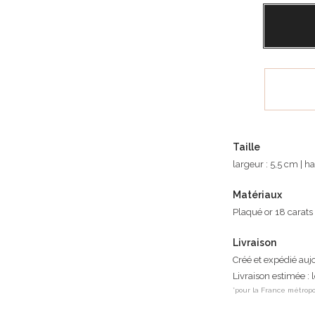
Taille
largeur : 5,5 cm | h
Matériaux
Plaqué or 18 carats
Livraison
Créé et expédié auj
Livraison estimée : 
*pour la France métropo