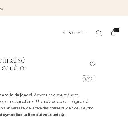
00
0
MON COMPTE
onnalisé
laqué or
58€
orelle du jonc
allié avec une gravure fine et
 par nos bijoutières. Une idée de cadeau originale à
d’un anniversaire, de la fête des mères ou de Noël. Ce jonc
ui symbolise le lien qui vous unit
� ...