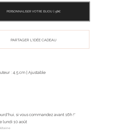
PERSONNALISER VOTRE BIJOU |
58
€
PARTAGER L'IDÉE CADEAU
auteur : 4,5 cm | Ajustable
ourd'hui, si vous commandez avant 16h !*
le lundi 10 août
litaine