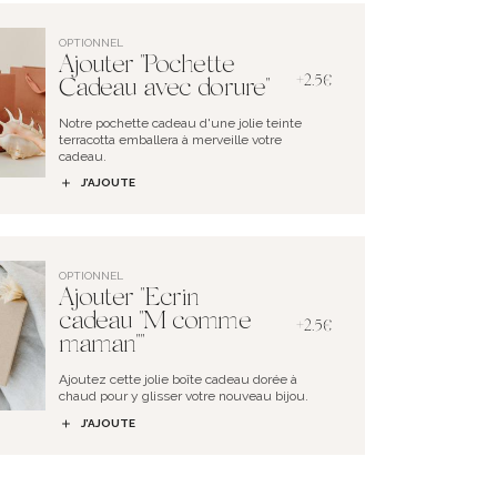
OPTIONNEL
Ajouter "Pochette
+2.5€
Cadeau avec dorure"
Notre pochette cadeau d'une jolie teinte
terracotta emballera à merveille votre
cadeau.
J’AJOUTE
OPTIONNEL
Ajouter "Ecrin
cadeau "M comme
+2.5€
maman""
Ajoutez cette jolie boîte cadeau dorée à
chaud pour y glisser votre nouveau bijou.
J’AJOUTE