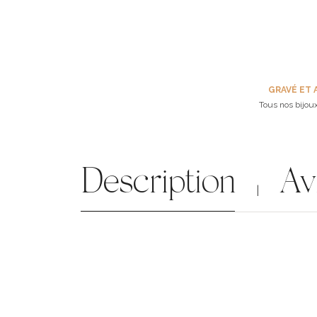
GRAVÉ ET 
Tous nos bijoux
Description
Av
|