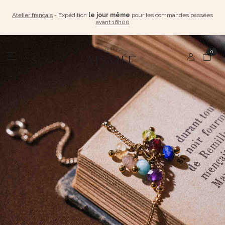
Atelier français
- Expédition
le jour même
pour les commandes passées
avant 16h00
0