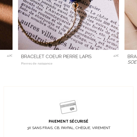
BRA
42€
BRACELET COEUR PIERRE LAPIS
42€
SOE
Pierres de naissance
PAIEMENT SÉCURISÉ
3X SANS FRAIS, CB, PAYPAL, CHÈQUE, VIREMENT