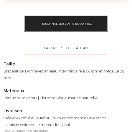
PERSONNALISER VOTRE BIJOU |
69
€
PARTAGER L'IDÉE CADEAU
Taille
Bracelet de 17cm avec anneau intermédiaire à 15.5cm et médaille 15
mm
Matériaux
Plaqué or 18 carats | Pierre de Aigue-marine naturelle
Livraison
Créé et expédié aujourd'hui, si vous commandez avant 16h !*
Livraison estimée : le mercredi 12 août
*pour la France métropolitaine