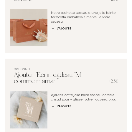
Notre pochette cadeau d'une jolie teinte
terracotta emballera à merveille votre
cadeau.
J’AJOUTE
OPTIONNEL
Ajouter "Ecrin cadeau "M
comme maman""
+2.5€
Ajoutez cette jolie boîte cadeau dorée à
chaud pour y glisser votre nouveau bijou.
J’AJOUTE