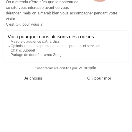
NOS BIJOUX
CONTACTEZ-NOUS
Atelier Aismée est aussi disponible dans d’autres pays :
Fr
It
Es
Uk
Mentions Légales & CGV