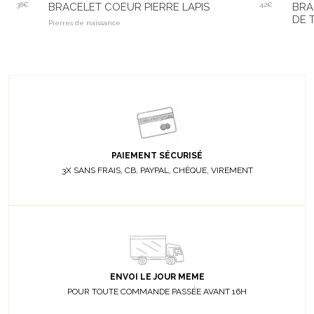
38€
BRACELET COEUR PIERRE LAPIS
42€
BRA
DE 
Pierres de naissance
PAIEMENT SÉCURISÉ
3X SANS FRAIS, CB, PAYPAL, CHÈQUE, VIREMENT
ENVOI LE JOUR MEME
POUR TOUTE COMMANDE PASSÉE AVANT 16H