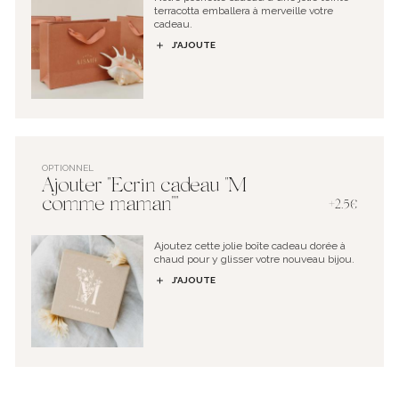
terracotta emballera à merveille votre
cadeau.
J’AJOUTE
OPTIONNEL
Ajouter "Ecrin cadeau "M
comme maman""
+2.5€
Ajoutez cette jolie boîte cadeau dorée à
chaud pour y glisser votre nouveau bijou.
J’AJOUTE