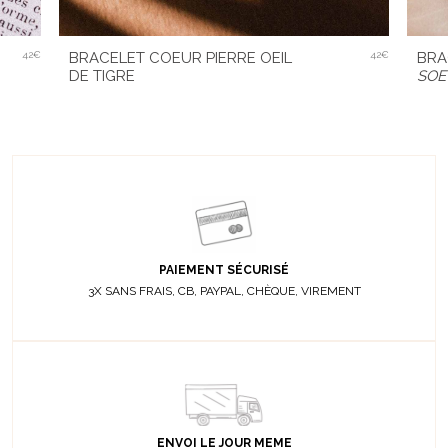
BRA
42€
BRACELET COEUR PIERRE OEIL
42€
SOE
DE TIGRE
PAIEMENT SÉCURISÉ
3X SANS FRAIS, CB, PAYPAL, CHÈQUE, VIREMENT
ENVOI LE JOUR MEME