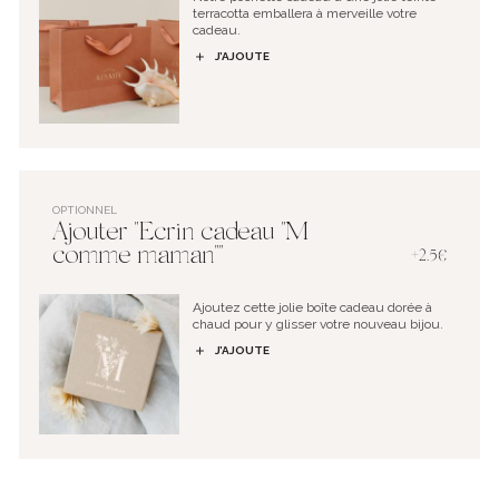
terracotta emballera à merveille votre
cadeau.
J’AJOUTE
OPTIONNEL
Ajouter "Ecrin cadeau "M
comme maman""
+2.5€
Ajoutez cette jolie boîte cadeau dorée à
chaud pour y glisser votre nouveau bijou.
J’AJOUTE