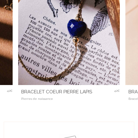
42€
BRACELET COEUR PIERRE LAPIS
42€
BRA
Pierres de naissance
Brace