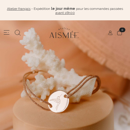
Atelier français
- Expédition
le jour même
pour les commandes passées
avant 16h00
0