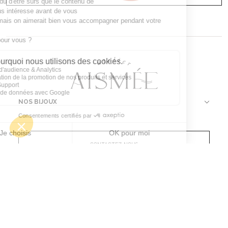
NOS BIJOUX
CONTACTEZ-NOUS
Atelier Aismée est aussi disponible dans d’autres pays :
Fr
It
Es
Uk
Mentions Légales & CGV