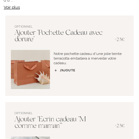
d'u ...
Voir plus
OPTIONNEL
Ajouter "Pochette Cadeau avec
dorure"
+2.5€
Notre pochette cadeau d'une jolie teinte
terracotta emballera à merveille votre
cadeau.
J’AJOUTE
OPTIONNEL
Ajouter "Ecrin cadeau "M
comme maman""
+2.5€