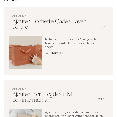
Voir plus
OPTIONNEL
Ajouter "Pochette Cadeau avec
dorure"
+2.5€
Notre pochette cadeau d'une jolie teinte
terracotta emballera à merveille votre
cadeau.
J’AJOUTE
OPTIONNEL
Ajouter "Ecrin cadeau "M
comme maman""
+2.5€
Ajoutez cette jolie boîte cadeau dorée à
chaud pour y glisser votre nouveau bijou.