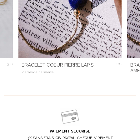
38€
BRACELET COEUR PIERRE LAPIS
42€
BRA
AMÉ
Pierres de naissance
PAIEMENT SÉCURISÉ
3X SANS FRAIS, CB, PAYPAL, CHÈQUE, VIREMENT