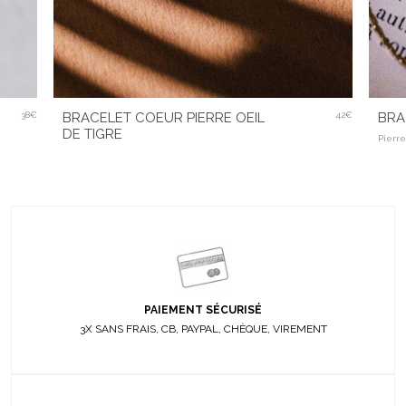
38€
BRACELET COEUR PIERRE OEIL
42€
BRA
DE TIGRE
Pierre
PAIEMENT SÉCURISÉ
3X SANS FRAIS, CB, PAYPAL, CHÈQUE, VIREMENT