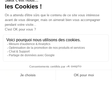
VALIDER
NOS BIJOUX
CONTACTEZ-NOUS
Atelier Aismée est aussi disponible dans d’autres pays :
Fr
It
Es
Uk
Mentions Légales & CGV