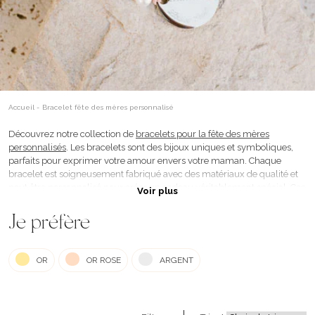
Accueil
-
Bracelet fête des mères personnalisé
Découvrez notre collection de
bracelets pour la fête des mères
personnalisés
. Les bracelets sont des bijoux uniques et symboliques,
parfaits pour exprimer votre amour envers votre maman. Chaque
bracelet est soigneusement fabriqué avec des matériaux de qualité et
peut être personnalisé pour créer un cadeau véritablement spécial. Ces
Voir plus
créations ont été conçues spécialement pour célébrer et être offertes en
cadeau pour la Fête des Mères. Explorez notre sélection de
bracelets
Je préfère
personnalisés
et trouvez celui qui correspond le mieux à votre maman.
Faites-lui savoir à quel point elle est spéciale et précieuse dans votre vie
en lui offrant un bijou qui symbolise votre amour inconditionnel.
OR
OR ROSE
ARGENT