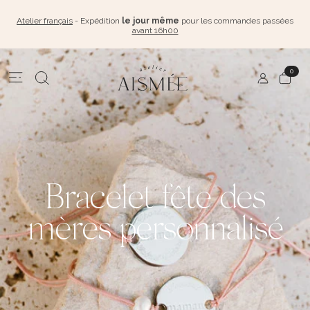
Atelier français
- Expédition
le jour même
pour les commandes passées
avant 16h00
0
Bracelet fête des
mères personnalisé