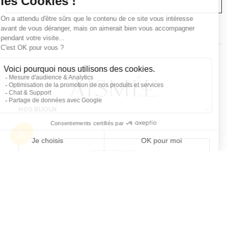
NOS BIJOUX
CONTACTEZ-NOUS
Atelier Aismée est aussi disponible dans d’autres pays :
Fr
It
Es
Uk
Mentions Légales & CGV