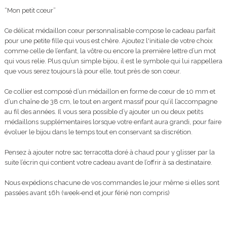
“Mon petit cœur”
Ce délicat médaillon cœur personnalisable compose le cadeau parfait
pour une petite fille qui vous est chère. Ajoutez l'initiale de votre choix
comme celle de l’enfant, la vôtre ou encore la première lettre d’un mot
qui vous relie. Plus qu’un simple bijou, il est le symbole qui lui rappellera
que vous serez toujours là pour elle, tout près de son cœur.
Ce collier est composé d’un médaillon en forme de cœur de 10 mm et
d’un chaîne de 38 cm, le tout en argent massif pour qu’il l’accompagne
au fil des années. Il vous sera possible d’y ajouter un ou deux petits
médaillons supplémentaires lorsque votre enfant aura grandi, pour faire
évoluer le bijou dans le temps tout en conservant sa discrétion.
Pensez à ajouter notre sac terracotta doré à chaud pour y glisser par la
suite l’écrin qui contient votre cadeau avant de l’offrir à sa destinataire.
Nous expédions chacune de vos commandes le jour même si elles sont
passées avant 16h (week-end et jour férié non compris)