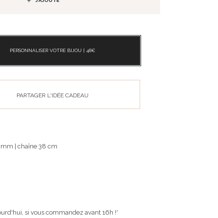
J’AJOUTE
PERSONNALISER VOTRE BIJOU |
48
€
PARTAGER L'IDÉE CADEAU
 mm | chaîne 38 cm
ourd'hui, si vous commandez avant 16h !*