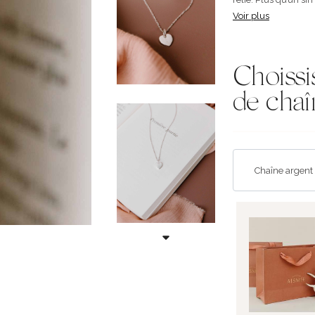
Voir plus
Choissi
de chaî