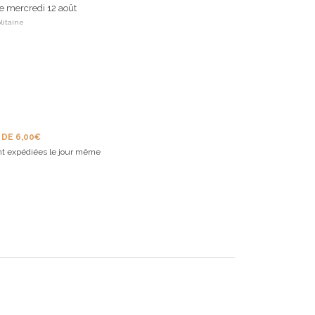
le mercredi 12 août
litaine
 DE 6,00€
t expédiées le jour même