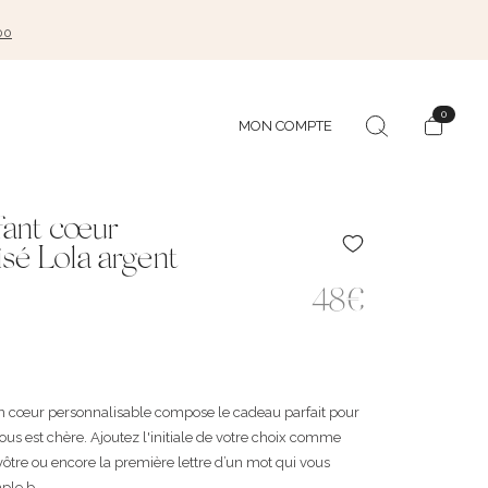
00
0
MON COMPTE
nfant cœur
sé Lola argent
48€
on cœur personnalisable compose le cadeau parfait pour
 vous est chère. Ajoutez l'initiale de votre choix comme
a vôtre ou encore la première lettre d’un mot qui vous
ple b ...