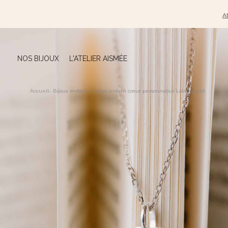
At
NOS BIJOUX
L'ATELIER AISMÉE
Accueil
-
Bijoux enfant
-
Collier enfant cœur personnalisé Lola argent