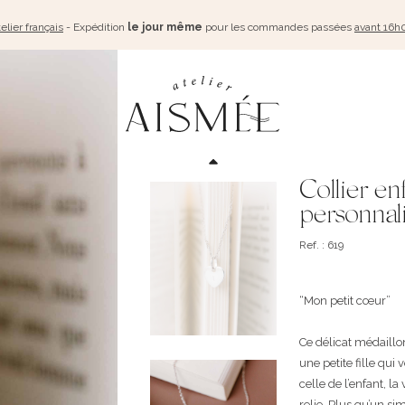
elier français
- Expédition
le jour même
pour les commandes passées
avant 16h
Collier e
personnali
Ref. : 619
“Mon petit cœur”
Ce délicat médaill
une petite fille qui
celle de l’enfant, l
relie. Plus qu’un sim