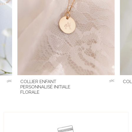
COLLIER ENFANT
58€
COL
58€
PERSONNALISÉ INITIALE
FLORALE