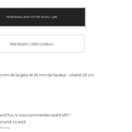
PERSONNALISER VOTRE BIJOU |
58
€
PARTAGER L'IDÉE CADEAU
13 mm de largeur et 18 mm de hauteur - chaîne 38 cm
ourd'hui, si vous commandez avant 16h !*
le lundi 10 août
litaine