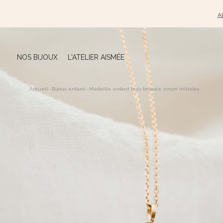
At
NOS BIJOUX
L'ATELIER AISMÉE
Accueil
-
Bijoux enfant
-
Médaille enfant Inès brossée zircon initiales