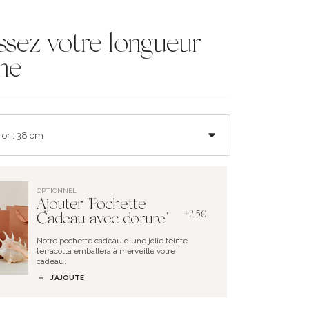
ssez votre longueur
ne
OPTIONNEL
Ajouter "Pochette
+2.5€
Cadeau avec dorure"
Notre pochette cadeau d'une jolie teinte
terracotta emballera à merveille votre
cadeau.
J’AJOUTE