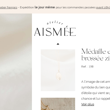
elier français
- Expédition
le jour même
pour les commandes passées
avant 16h
Médaille e
brossée zi
Ref. : 778
A l’image de cet amo
symbole du lien qui
d’étoile qui vient se
chance et lui rappele
Voir plus