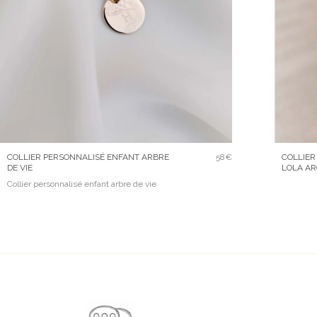
COLLIER PERSONNALISÉ ENFANT ARBRE
58€
COLLIER
DE VIE
LOLA A
Collier personnalisé enfant arbre de vie