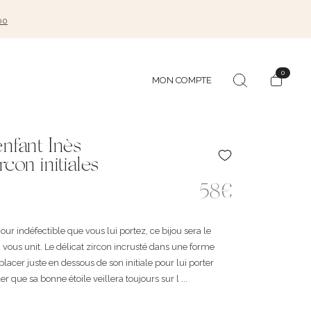
00
0
MON COMPTE
nfant Inès
rcon initiales
58€
ur indéfectible que vous lui portez, ce bijou sera le
 vous unit. Le délicat zircon incrusté dans une forme
 placer juste en dessous de son initiale pour lui porter
r que sa bonne étoile veillera toujours sur l ...