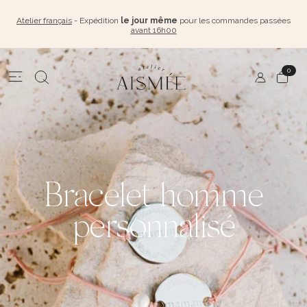
Atelier français
- Expédition
le jour même
pour les commandes passées
avant 16h00
0
Bracelet homme
personnalisé