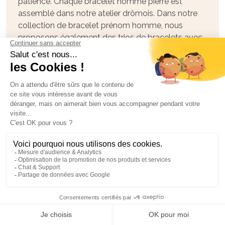
patience. Chaque bracelet homme pierre est
assemblé dans notre atelier drômois. Dans notre
collection de bracelet prénom homme, nous
proposons également des trios de bracelets avec
différentes pierres et qui vont chacune apporter
des bienfaits différents. Les perles sont montées
sur des élastiques qui permettent de s’ajuster en
fonction du poignet. Nous proposons également
la taille M ou L pour les bracelets. Nous avons
aussi des bracelets avec une seule pierre, vous
pouvez la choisir en fonction du bienfait que vous
souhaitez qu’elle vous apporte.
Les bracelets papa sur cordon
Le cordon coton de nos bracelets personnalisés
pour homme est ajustable en fonction de chaque
taille de poignet. Pour pouvoir ajuster le cordon
coton ou le cordon cuir il vous suffit de tirer sur les
petits nœuds. Il est également disponible en