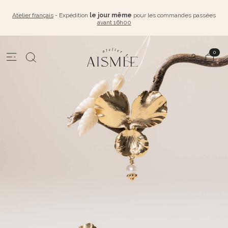
Atelier français
- Expédition
le jour même
pour les commandes passées
avant 16h00
0