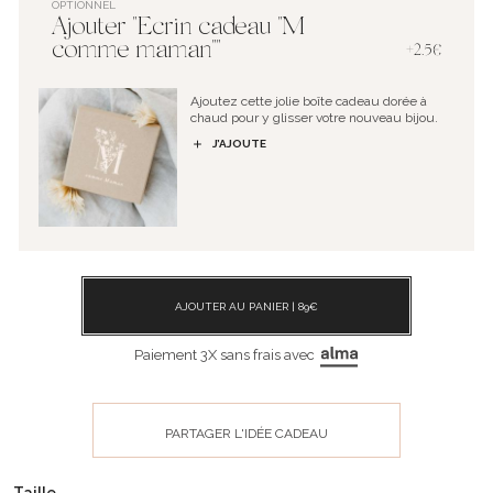
OPTIONNEL
Ajouter "Ecrin cadeau "M
comme maman""
+2.5€
Ajoutez cette jolie boîte cadeau dorée à
chaud pour y glisser votre nouveau bijou.
J’AJOUTE
AJOUTER AU PANIER |
89
€
Paiement 3X sans frais avec
PARTAGER L'IDÉE CADEAU
Taille