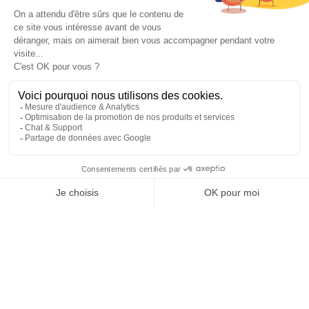
VALIDER
NOS BIJOUX
CONTACTEZ-NOUS
Atelier Aismée est aussi disponible dans d’autres pays :
Fr
It
Es
Uk
Mentions Légales & CGV