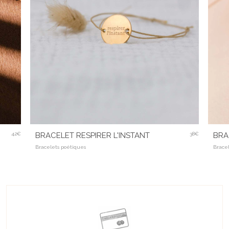
42€
BRACELET RESPIRER L'INSTANT
38€
BRA
Bracelets poétiques
Brace