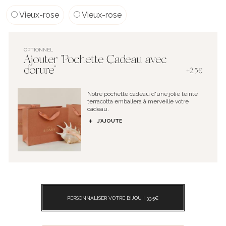
Vieux-rose
Vieux-rose
OPTIONNEL
Ajouter "Pochette Cadeau avec
dorure"
+2.5€
Notre pochette cadeau d'une jolie teinte
terracotta emballera à merveille votre
cadeau.
J’AJOUTE
PERSONNALISER VOTRE BIJOU |
33.5
€