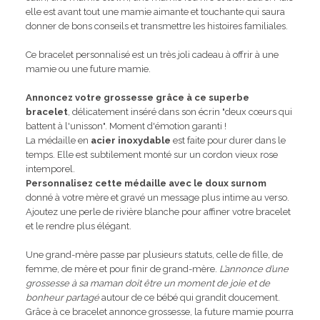
elle est avant tout une mamie aimante et touchante qui saura
donner de bons conseils et transmettre les histoires familiales.
Ce bracelet personnalisé est un très joli cadeau à offrir à une
mamie ou une future mamie.
Annoncez votre grossesse grâce à ce superbe
bracelet
, délicatement inséré dans son écrin "deux cœurs qui
battent à l'unisson". Moment d'émotion garanti !
La médaille en
acier inoxydable
est faite pour durer dans le
temps. Elle est subtilement monté sur un cordon vieux rose
intemporel.
Personnalisez cette médaille avec le doux surnom
donné à votre mère et gravé un message plus intime au verso.
Ajoutez une perle de rivière blanche pour affiner votre bracelet
et le rendre plus élégant.
Une grand-mère passe par plusieurs statuts, celle de fille, de
femme, de mère et pour finir de grand-mère.
L’annonce d’une
grossesse à sa maman doit être un moment de joie et de
bonheur partagé
autour de ce bébé qui grandit doucement.
Grâce à ce bracelet annonce grossesse, la future mamie pourra