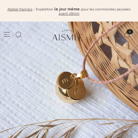
Atelier français
- Expédition
le jour même
pour les commandes passées
avant 16h00
0