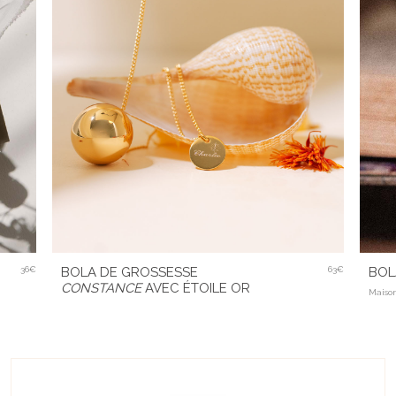
36€
BOLA DE GROSSESSE
63€
BOL
CONSTANCE
AVEC ÉTOILE OR
Maiso