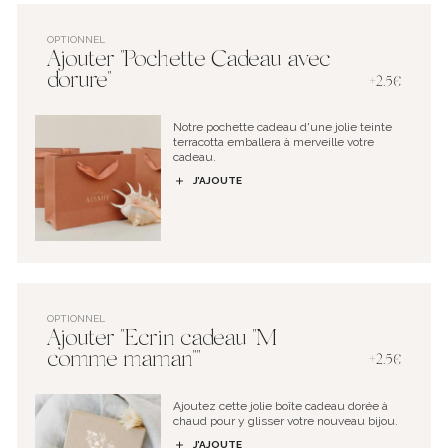
OPTIONNEL
Ajouter "Pochette Cadeau avec
dorure"
+2.5€
Notre pochette cadeau d'une jolie teinte
terracotta emballera à merveille votre
cadeau.
J’AJOUTE
OPTIONNEL
Ajouter "Ecrin cadeau "M
comme maman""
+2.5€
Ajoutez cette jolie boîte cadeau dorée à
chaud pour y glisser votre nouveau bijou.
J’AJOUTE