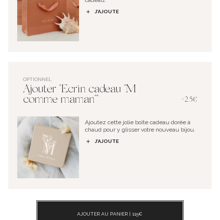
cadeau.
J’AJOUTE
OPTIONNEL
Ajouter "Ecrin cadeau "M
comme maman""
+2.5€
Ajoutez cette jolie boîte cadeau dorée à
chaud pour y glisser votre nouveau bijou.
J’AJOUTE
AJOUTER AU PANIER |
115
€