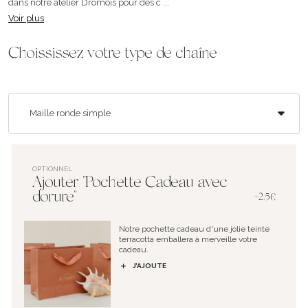
dans notre atelier Drômois pour des c ...
Voir plus
Choississez votre type de chaîne
OPTIONNEL
Ajouter "Pochette Cadeau avec
dorure"
+2.5€
Notre pochette cadeau d'une jolie teinte
terracotta emballera à merveille votre
cadeau.
J’AJOUTE