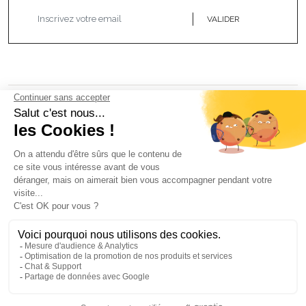
VALIDER
NOS BIJOUX
CONTACTEZ-NOUS
Atelier Aismée est aussi disponible dans d’autres pays :
Fr
It
Es
Uk