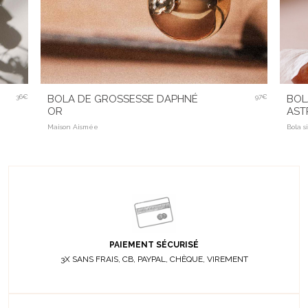
36€
BOLA DE GROSSESSE DAPHNÉ
97€
BOL
OR
AST
Maison Aismée
Bola s
PAIEMENT SÉCURISÉ
3X SANS FRAIS, CB, PAYPAL, CHÈQUE, VIREMENT