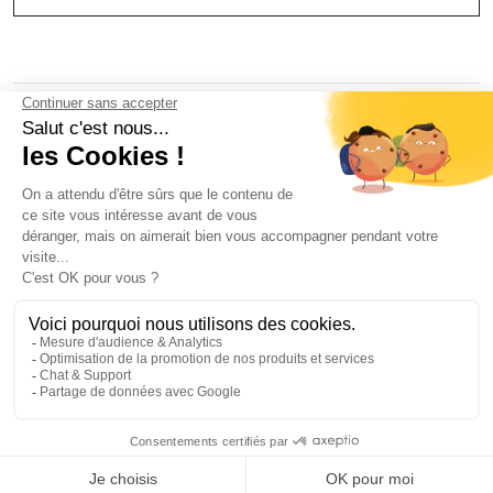
NOS BIJOUX
CONTACTEZ-NOUS
Atelier Aismée est aussi disponible dans d’autres pays :
Fr
It
Es
Uk
Mentions Légales & CGV