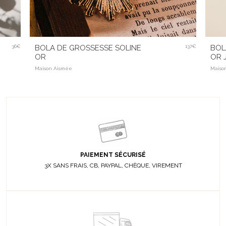
36€
BOLA DE GROSSESSE SOLINE
137€
BOL
OR
OR 
Maison Aismée
Maiso
PAIEMENT SÉCURISÉ
3X SANS FRAIS, CB, PAYPAL, CHÈQUE, VIREMENT