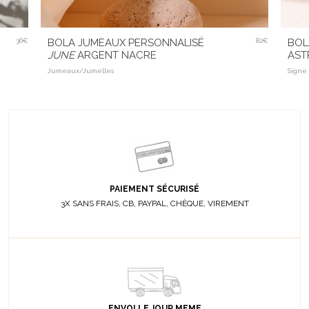
36€
BOLA JUMEAUX PERSONNALISÉ
82€
BOL
JUNE
ARGENT NACRE
AST
Jumeaux/Jumelles
Signe 
PAIEMENT SÉCURISÉ
3X SANS FRAIS, CB, PAYPAL, CHÈQUE, VIREMENT
ENVOI LE JOUR MEME