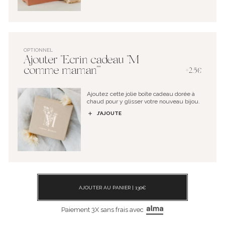
OPTIONNEL
Ajouter "Ecrin cadeau "M
comme maman""
+2.5€
Ajoutez cette jolie boîte cadeau dorée à
chaud pour y glisser votre nouveau bijou.
J’AJOUTE
AJOUTER AU PANIER |
130
€
Paiement 3X sans frais avec